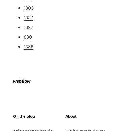
1803
1337
1322
630
1336
On the blog
About
Telecharger emule
Via hd audio driver